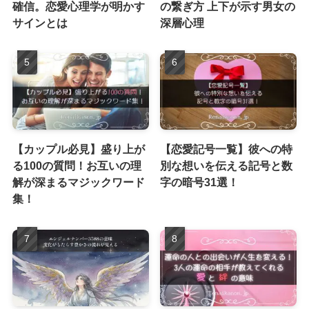
確信。恋愛心理学が明かす
の繋ぎ方 上下が示す男女の
サインとは
深層心理
【カップル必見】盛り上が
【恋愛記号一覧】彼への特
る100の質問！お互いの理
別な想いを伝える記号と数
解が深まるマジックワード
字の暗号31選！
集！