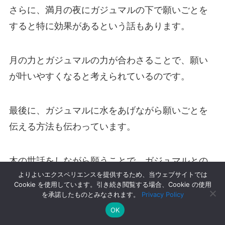
さらに、満月の夜にガジュマルの下で願いごとを
すると特に効果があるという話もあります。
月の力とガジュマルの力が合わさることで、願い
が叶いやすくなると考えられているのです。
最後に、ガジュマルに水をあげながら願いごとを
伝える方法も伝わっています。
木の世話をしながら願うことで、ガジュマルとの
よりよいエクスペリエンスを提供するため、当ウェブサイトでは
絆が深まり、願いが叶いやすくなるとされていま
Cookie を使用しています。引き続き閲覧する場合、Cookie の使用
す。
を承諾したものとみなされます。
Privacy Policy
OK