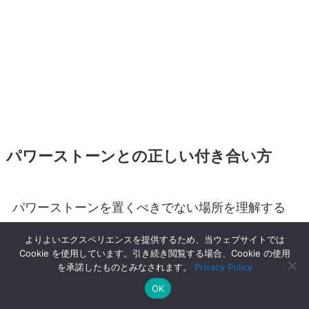
パワーストーンとの正しい付き合い方
パワーストーンを置くべきでない場所を理解する
ことは大切ですが、
それ以上に大事なのは、石と
よりよいエクスペリエンスを提供するため、当ウェブサイトでは
向き合う自分の姿勢です。
パワーストーンは、た
Cookie を使用しています。引き続き閲覧する場合、Cookie の使用
を承諾したものとみなされます。
Privacy Policy
だの飾りではありません。私たちの心と繋がり、
OK
応えてくれる存在なのです。