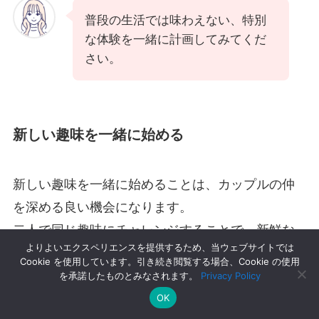
普段の生活では味わえない、特別
な体験を一緒に計画してみてくだ
さい。
新しい趣味を一緒に始める
新しい趣味を一緒に始めることは、カップルの仲
を深める良い機会になります。
二人で同じ趣味にチャレンジすることで、新鮮な
よりよいエクスペリエンスを提供するため、当ウェブサイトでは
刺激を味わえるでしょう。
Cookie を使用しています。引き続き閲覧する場合、Cookie の使用
を承諾したものとみなされます。
Privacy Policy
OK
例えば、以下のような趣味を一緒に始めてみるの