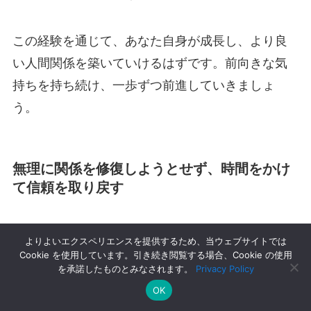
この経験を通じて、あなた自身が成長し、より良
い人間関係を築いていけるはずです。前向きな気
持ちを持ち続け、一歩ずつ前進していきましょ
う。
無理に関係を修復しようとせず、時間をかけ
て信頼を取り戻す
好きバレ後に距離を置かれた時、多くの人は早く
よりよいエクスペリエンスを提供するため、当ウェブサイトでは
Cookie を使用しています。引き続き閲覧する場合、Cookie の使用
関係を修復したいと考えるものです。しかし、焦
を承諾したものとみなされます。
Privacy Policy
りは禁物です。無理に距離を縮めようとすると、
OK
かえって相手を窮屈にさせてしまう恐れがありま