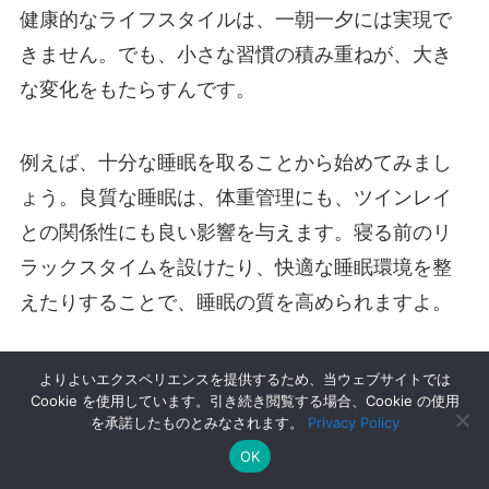
健康的なライフスタイルは、一朝一夕には実現で
きません。でも、小さな習慣の積み重ねが、大き
な変化をもたらすんです。
例えば、十分な睡眠を取ることから始めてみまし
ょう。良質な睡眠は、体重管理にも、ツインレイ
との関係性にも良い影響を与えます。寝る前のリ
ラックスタイムを設けたり、快適な睡眠環境を整
えたりすることで、睡眠の質を高められますよ。
また、定期的な体重チェックも効果的です。ただ
よりよいエクスペリエンスを提供するため、当ウェブサイトでは
Cookie を使用しています。引き続き閲覧する場合、Cookie の使用
し、数字にとらわれすぎないことが大切。体重よ
を承諾したものとみなされます。
Privacy Policy
りも、体調や気分の変化に注目してみてくださ
OK
い。自分の体の声に耳を傾けることで、より健康