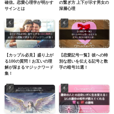
確信。恋愛心理学が明かす
の繋ぎ方 上下が示す男女の
サインとは
深層心理
【カップル必見】盛り上が
【恋愛記号一覧】彼への特
る100の質問！お互いの理
別な想いを伝える記号と数
解が深まるマジックワード
字の暗号31選！
集！