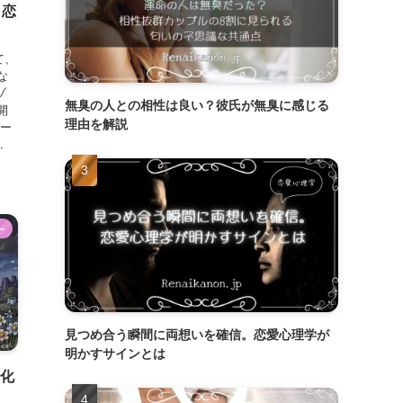
｜恋
て、
な
ゾ
無臭の人との相性は良い？彼氏が無臭に感じる
開
理由を解説
バー
.
ー
見つめ合う瞬間に両想いを確信。恋愛心理学が
明かすサインとは
変化