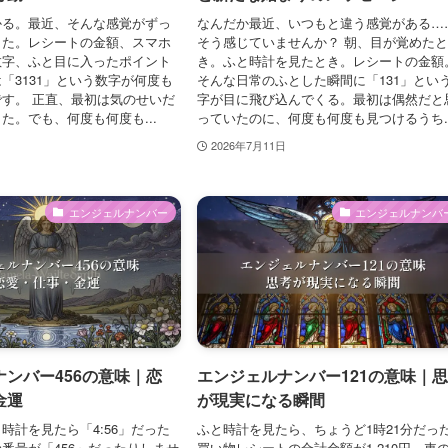
かる。最近、そんな感覚がずっ
なんだか最近、いつもと違う感覚がある…
した。レシートの金額、スマホ
そう感じていませんか？ 朝、目が覚めた
数字、ふと目に入ったポイント
き。ふと時計を見たとき。レシートの金額
「3131」という数字が何度も
そんな日常のふとした瞬間に「131」とい
す。 正直、最初は気のせいだ
字が目に飛び込んでくる。最初は偶然だと
た。でも、何度も何度も...
っていたのに、何度も何度も見つけるうち..
2026年7月11日
エンジェルナンバー
エンジェルナンバ
ンバー456の意味｜恋
エンジェルナンバー121の意味｜
金運
が現実になる瞬間
時計を見たら「4:56」だった
ふと時計を見たら、ちょうど1時21分だっ
番号が「456」だったりしませ
買い物レシートの合計金額が1,210円。車