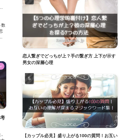
…
と
。
う数
思
.
恋人繋ぎでどっちが上？手の繋ぎ方 上下が示す
男女の深層心理
ー
思考
た。
【カップル必見】盛り上がる100の質問！お互い
のナ