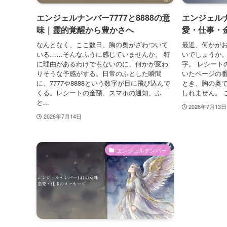
エンジェルナンバー7777と8888の意
エンジェルナ
味｜霊的覚醒から豊かさへ
愛・仕事・
なんとなく、ここ数日、胸の奥がざわついて
最近、何かが
いる……そんなふうに感じていませんか。 特
いでしょうか
に理由があるわけでもないのに、何かが変わ
字。 レシート
りそうな予感がする。日常のふとした瞬間
いたページの番
に、7777や8888という数字が目に飛び込んで
とき、胸の奥
くる。レシートの金額、スマホの通知、ふ
しれません。 
と...
2026年7月13日
2026年7月14日
エンジェルナンバー