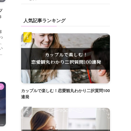
ツ
ジ
人気記事ランキング
ま
っ
数、
い
.
ー
カップルで楽しむ！恋愛観丸わかり二択質問100
連発