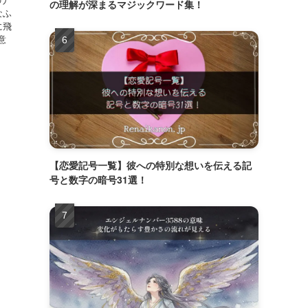
の理解が深まるマジックワード集！
なふ
に飛
意
【恋愛記号一覧】彼への特別な想いを伝える記
号と数字の暗号31選！