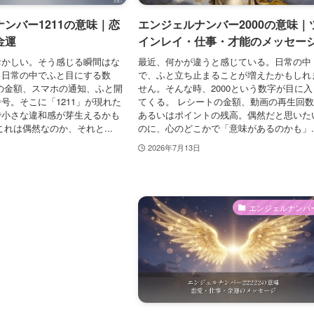
ンバー1211の意味｜恋
エンジェルナンバー2000の意味｜
金運
インレイ・仕事・才能のメッセー
おかしい。そう感じる瞬間はな
最近、何かが違うと感じている。日常の中
。日常の中でふと目にする数
で、ふと立ち止まることが増えたかもしれ
の金額、スマホの通知、ふと開
せん。そんな時、2000という数字が目に入
号。そこに「1211」が現れた
てくる。 レシートの金額、動画の再生回
で小さな違和感が芽生えるかも
あるいはポイントの残高。偶然だと思いた
これは偶然なのか、それと...
のに、心のどこかで「意味があるのかも」..
2026年7月13日
エンジェルナンバ