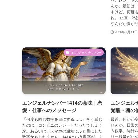
んか。最初は
すけど、何度
ね。 正直、私
なんだか胸がザ
2026年7月11日
エンジェルナンバー
エンジェルナンバー1414の意味｜恋
エンジェル
愛・仕事へのメッセージ
覚醒・魂の
「何度も同じ数字を目にする……」そう感じ
最近、何かが
たのは、コンビニのレシートだったでしょう
せんか。日常の
か。あるいは、スマホの通知でふと目にした
う数字。時計を
数字かもしれません。1414という数字が、ふ
リー残量が11