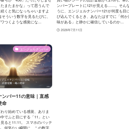
「たまたまかな」って思うんで
ンバープレートに121が見える……。そん
も続くと気になっちゃいますよ
うに、エンジェルナンバー121が何度も目
はそういう数字を見るたびに、
び込んでくるとき、あなたはすでに「何か
ワつくような感覚にな...
味がある」と静かに確信しているのか...
2026年7月11日
エンジェルナンバー
ナンバー11の意味｜直感
使命
変わり始めている感覚、ありま
中でふと目にする「11」とい
見ると11:11。 スマホのバッテ
%。何気ない瞬間に、この数字