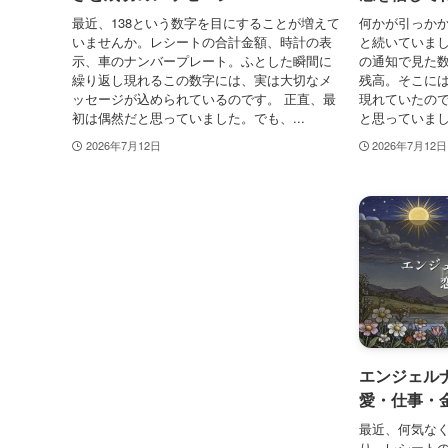
最近、138という数字を目にすることが増えて
何かが引っか
いませんか。レシートの合計金額、時計の表
と続いていま
示、車のナンバープレート。ふとした瞬間に
の通知で見た
繰り返し現れるこの数字には、実は大切なメ
残高。そこには
ッセージが込められているのです。 正直、最
現れていたので
初は偶然だと思っていました。でも、...
と思っていまし
2026年7月12日
2026年7月12日
エンジェルナ
愛・仕事・
最近、何気なく
り、レシートの