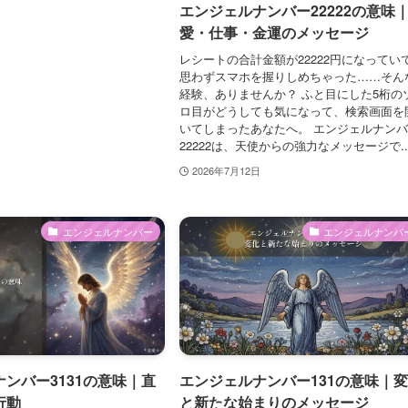
エンジェルナンバー22222の意味
愛・仕事・金運のメッセージ
レシートの合計金額が22222円になってい
思わずスマホを握りしめちゃった……そん
経験、ありませんか？ ふと目にした5桁の
ロ目がどうしても気になって、検索画面を
いてしまったあなたへ。 エンジェルナン
22222は、天使からの強力なメッセージで..
2026年7月12日
エンジェルナンバー
エンジェルナンバ
ンバー3131の意味｜直
エンジェルナンバー131の意味｜
行動
と新たな始まりのメッセージ