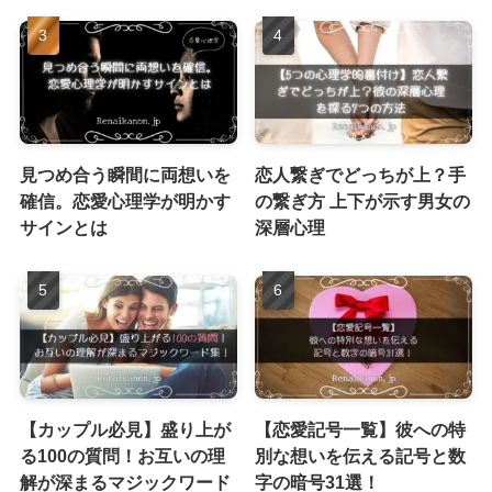
見つめ合う瞬間に両想いを
恋人繋ぎでどっちが上？手
確信。恋愛心理学が明かす
の繋ぎ方 上下が示す男女の
サインとは
深層心理
【カップル必見】盛り上が
【恋愛記号一覧】彼への特
る100の質問！お互いの理
別な想いを伝える記号と数
解が深まるマジックワード
字の暗号31選！