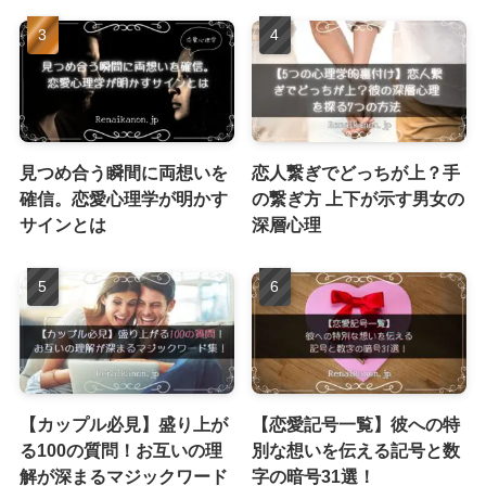
見つめ合う瞬間に両想いを
恋人繋ぎでどっちが上？手
確信。恋愛心理学が明かす
の繋ぎ方 上下が示す男女の
サインとは
深層心理
【カップル必見】盛り上が
【恋愛記号一覧】彼への特
る100の質問！お互いの理
別な想いを伝える記号と数
解が深まるマジックワード
字の暗号31選！