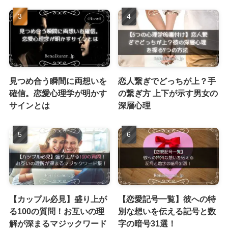
見つめ合う瞬間に両想いを
恋人繋ぎでどっちが上？手
確信。恋愛心理学が明かす
の繋ぎ方 上下が示す男女の
サインとは
深層心理
【カップル必見】盛り上が
【恋愛記号一覧】彼への特
る100の質問！お互いの理
別な想いを伝える記号と数
解が深まるマジックワード
字の暗号31選！